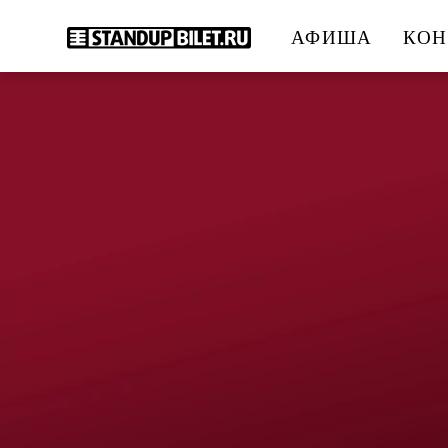
АФИША
КОН