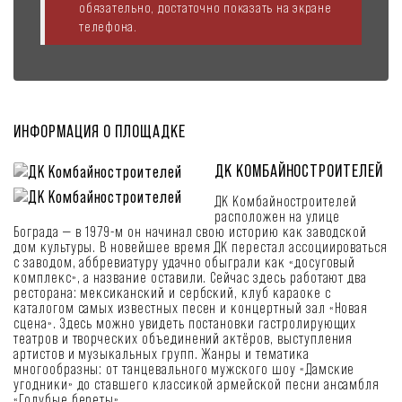
обязательно, достаточно показать на экране
телефона.
ИНФОРМАЦИЯ О ПЛОЩАДКЕ
ДК КОМБАЙНОСТРОИТЕЛЕЙ
ДК Комбайностроителей
расположен на улице
Бограда — в 1979-м он начинал свою историю как заводской
дом культуры. В новейшее время ДК перестал ассоциироваться
с заводом, аббревиатуру удачно обыграли как «досуговый
комплекс», а название оставили. Сейчас здесь работают два
ресторана: мексиканский и сербский, клуб караоке с
каталогом самых известных песен и концертный зал «Новая
сцена». Здесь можно увидеть постановки гастролирующих
театров и творческих объединений актёров, выступления
артистов и музыкальных групп. Жанры и тематика
многообразны: от танцевального мужского шоу «Дамские
угодники» до ставшего классикой армейской песни ансамбля
«Голубые береты».