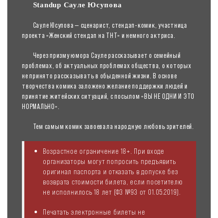
Standup Сауле Юсупова
Сауле Юсупова — сценарист, стендап-комик, участница
проекта «Женский стендап на ТНТ» и немного актриса.
Через призму юмора Сауле рассказывает о семейный
проблемах, об актуальных проблемах общества, о которых
не принято рассказывать в обыденной жизни. В основе
творчества комика заложено желание поддержки людей и
принятие житейских ситуаций, с посылом «ВЫ НЕ ОДНИ И ЭТО
НОРМАЛЬНО».
Тем самым комик завоевала народную любовь зрителей.
Возрастное ограничение 18+. При входе
организаторы могут попросить предъявить
оригинал паспорта и отказать в допуске без
возврата стоимости билета, если посетителю
не исполнилось 18 лет (ФЗ №93 от 01.05.2019).
Печатать электронные билеты не